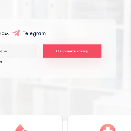
енам
Telegram
Отправить заявку
та