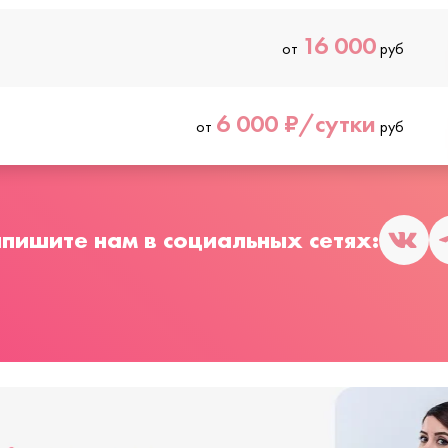
16 000
от
руб
6 000 ₽/сутки
от
руб
пишите нам в социальных сетях: