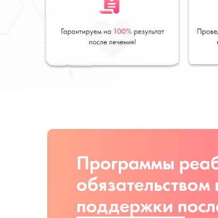
Программы реаб
обязательством
поддержки посл