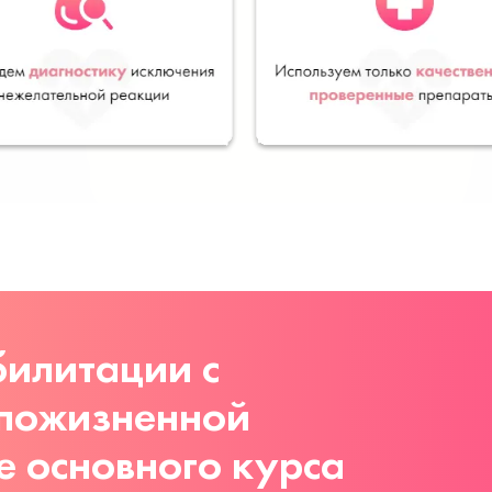
илитации с
 пожизненной
е основного курса